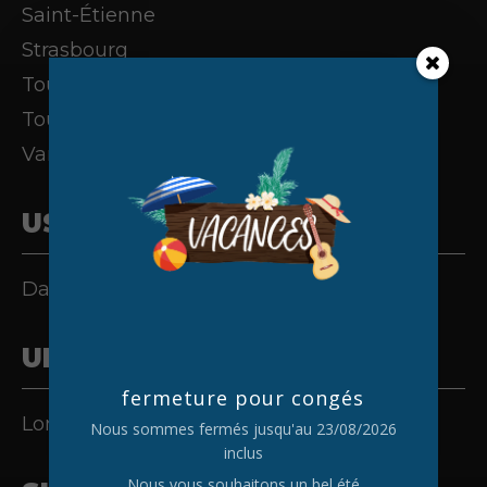
Saint-Étienne
Strasbourg
Toulouse
Tours
Vannes
USA
Dallas
UK
fermeture pour congés
London
Nous sommes fermés jusqu'au 23/08/2026
inclus
Nous vous souhaitons un bel été