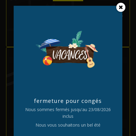
Nous pouvons modifier le parcours pour
coller aux valeurs ou aux produits de
votre société
fermeture pour congés
Nous sommes fermés jusqu'au 23/08/2026
Centre entièrement
inclus
privatisé
Nous vous souhaitons un bel été