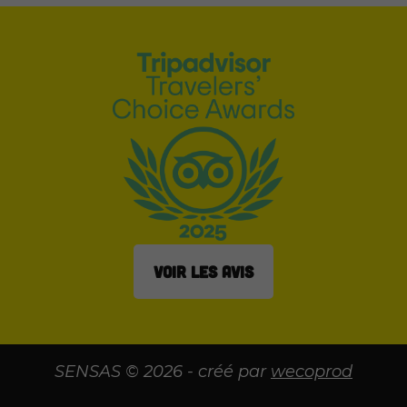
VOIR LES AVIS
SENSAS © 2026 - créé par
wecoprod