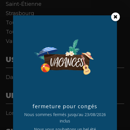
Saint-Étienne
Strasbourg
Toulouse
Tours
Vannes
USA
Dallas
UK
fermeture pour congés
London
Nous sommes fermés jusqu'au 23/08/2026
inclus
Nous vous souhaitons un bel été