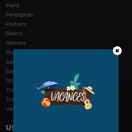
Paris
Perpignan
Poitiers
Reims
Rennes
Rouen
Saint-Denis (La Réunion)
Saint-Étienne
Strasbourg
Toulouse
Tours
Vannes
USA