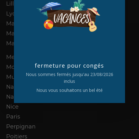
Lille
Lyon
Marne-la-Vallée
Marseille
Massy
Metz
fermeture pour congés
Montpellier
Nous sommes fermés jusqu'au 23/08/2026
Mulhouse
inclus
Nancy
Nous vous souhaitons un bel été
Nantes
Nice
Paris
Perpignan
Poitiers