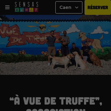
Caen
RÉSERVER
<
“À vue de truffe”,