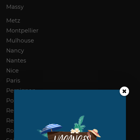
Massy
Metz
Montpellier
Mulhouse
Nancy
Nantes
Nice
Paris
Perpignan
Poitiers
Reims
Rennes
Rouen