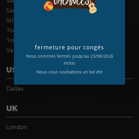
Saint-Denis (La Réunion)
Saint-Étienne
Strasbourg
Toulouse
Tours
fermeture pour congés
Vannes
Nous sommes fermés jusqu'au 23/08/2026
inclus
USA
Nous vous souhaitons un bel été
Dallas
UK
London